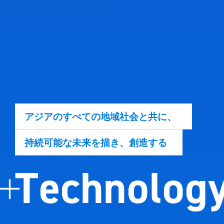
ア
ジ
ア
の
す
べ
て
の
地
域
社
会
と
共
に
、
持
続
可
能
な
未
来
を
描
き
、
創
造
す
る
T
e
c
h
n
o
l
o
g